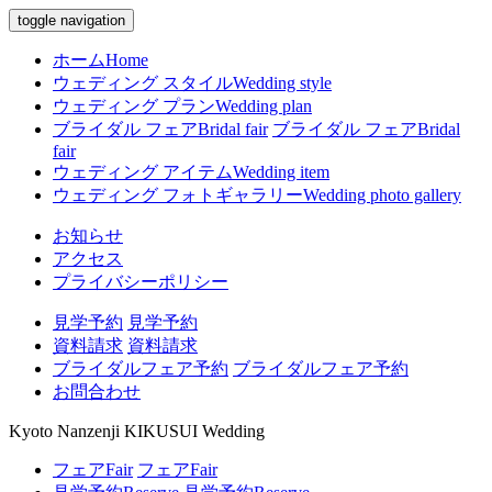
toggle navigation
ホーム
Home
ウェディング スタイル
Wedding style
ウェディング プラン
Wedding plan
ブライダル フェア
Bridal fair
ブライダル フェア
Bridal
fair
ウェディング アイテム
Wedding item
ウェディング フォトギャラリー
Wedding photo gallery
お知らせ
アクセス
プライバシーポリシー
見学予約
見学予約
資料請求
資料請求
ブライダルフェア予約
ブライダルフェア予約
お問合わせ
Kyoto Nanzenji KIKUSUI Wedding
フェア
Fair
フェア
Fair